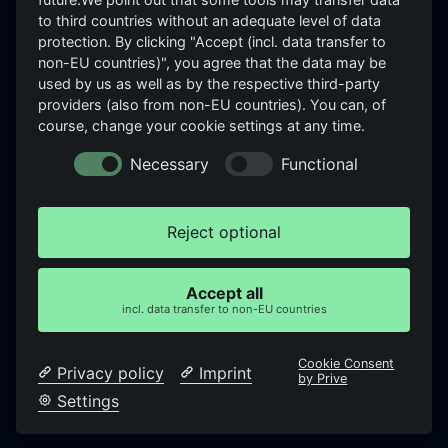
GrayD
Sicherheitsbewertung.
to third countries without an adequate level of data
Sehen → Bewerten →
Roadmap: GrayEVA, GrayLeak,
protection. By clicking "Accept (incl. data transfer to
Verbessern.
GrayBrand, GraySpace,
non-EU countries)", you agree that the data may be
GrayWheel
used by us as well as by the respective third-party
providers (also from non-EU countries). You can, of
UNTERNEHMEN
RECHTLICHES
course, change your cookie settings at any time.
Über uns
Impressum
Necessary
Functional
Karriere
Datenschutz
Partner & Referenzen
Cookie-Einstellungen
Reject optional
Insights
Login ↗
Newsletter
Accept all
incl. data transfer to non-EU countries
Kontakt
Cookie Consent
Privacy policy
Imprint
by Prive
Settings
© 2026 Graydaxe Cybersecurity GmbH · Berlin
DE / EN