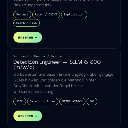
Bewertungsprodukte.
Pentest
Recon / OSINT
Exploitation
MITRE ATT&CK
Ansehen →
Vollzeit · Remote / Berlin
Detection Engineer — SIEM & SOC
(m/w/d)
Sie bewerten und bauen Erkennungslogik über gängige
SIEMs hinweg und prägen die Methodik hinter
GrayCheck mit — von der Regel bis zur
Wirksamkeitsmessung.
SIEM
Detection Rules
MITRE ATT&CK
SOC
Ansehen →