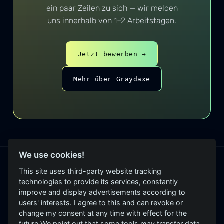
ein paar Zeilen zu sich — wir melden
uns innerhalb von 1–2 Arbeitstagen.
Jetzt bewerben →
Mehr über Graydaxe
We use cookies!
This site uses third-party website tracking
PRODUKTE
technologies to provide its services, constantly
improve and display advertisements according to
GrayCheck
users' interests. I agree to this and can revoke or
Unabhängige,
GrayScope
change my consent at any time with effect for the
evidenzbasierte
future.We point out that some tools may transfer data